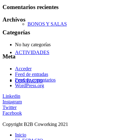
Comentarios recientes
Archivos
BONOS Y SALAS
Categorías
No hay categorías
ACTIVIDADES
Meta
Acceder
Feed de entradas
Feed de comentarios
CONTACTO
WordPress.org
Linkedin
Instagram
Twitter
Facebook
ÁREA USUARIOS
AVISO LEGAL
Copyright B2B Coworking 2021
CONTACTO
Inicio