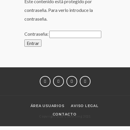
Este contenido está protegido por
contraseña. Para verlo introduce la
contraseña.
Contraseña:
LINKEDIN
INSTAGRAM
TWITTER
FACEBOOK
ÁREA USUARIOS
AVISO LEGAL
CONTACTO
Copyright B2B Coworking 2021