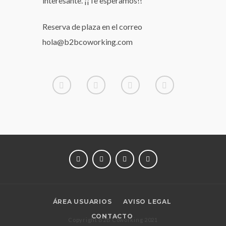
interesante. ¡¡Te esperamos!!
Reserva de plaza en el correo
hola@b2bcoworking.com
LINKEDIN
INSTAGRAM
TWITTER
FACEBOOK
ÁREA USUARIOS
AVISO LEGAL
CONTACTO
Copyright B2B Coworking 2021